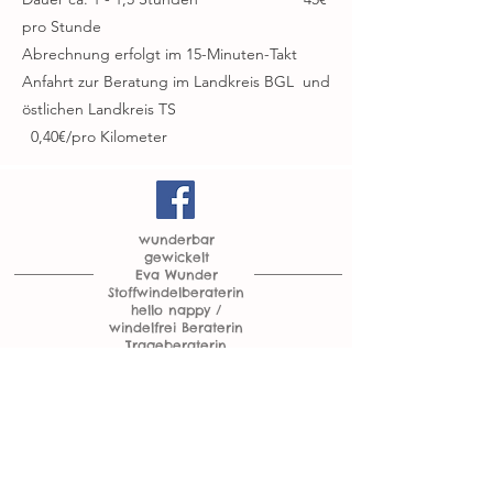
pro Stunde
Abrechnung erfolgt im 15-Minuten-Takt
Anfahrt zur Beratung im Landkreis BGL und
östlichen Landkreis TS
0,40€/pro Kilometer
wunderbar
gewickelt
Eva Wunder
Stoffwindelberaterin
hello nappy /
windelfrei Beraterin
Trageberaterin
AGB
IMPRESSUM
DATENSCHUTZ
- wunderbar gewickelt